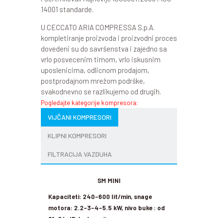
14001 standarde.
U CECCATO ARIA COMPRESSA S.p.A.
kompletiranje proizvoda i proizvodni proces
dovedeni su do savršenstva i zajedno sa
vrlo posvecenim timom, vrlo iskusnim
uposlenicima, odlicnom prodajom,
postprodajnom mrežom podrške,
svakodnevno se razlikujemo od drugih.
Pogledajte kategorije kompresora:
VIJČANI KOMPRESORI
KLIPNI KOMPRESORI
FILTRACIJA VAZDUHA
SM MINI
Kapaciteti: 240-600 lit/min, snage
motora: 2.2-3-4-5.5 kW, nivo buke : od