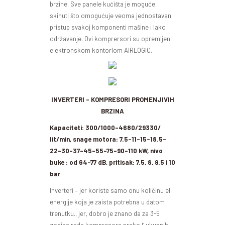
brzine. Sve panele kućišta je moguće
skinuti što omogućuje veoma jednostavan
pristup svakoj komponenti mašine i lako
održavanje. Ovi komprersori su opremljeni
elektronskom kontorlom AIRLOGIC.
INVERTERI – KOMPRESORI PROMENJIVIH
BRZINA
Kapaciteti: 300/1000-4680/29330/
lit/min, snage motora: 7.5-11-15-18.5-
22-30-37-45-55-75-90-110 kW, nivo
buke : od 64-77 dB, pritisak: 7.5, 8, 9.5 i 10
bar
Inverteri – jer koriste samo onu količinu el.
energije koja je zaista potrebna u datom
trenutku., jer, dobro je znano da za 3-5