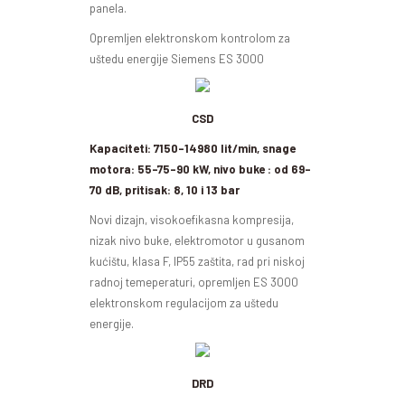
panela.
Opremljen elektronskom kontrolom za
uštedu energije Siemens ES 3000
CSD
Kapaciteti: 7150-14980 lit/min, snage
motora: 55-75-90 kW, nivo buke : od 69-
70 dB, pritisak: 8, 10 i 13 bar
Novi dizajn, visokoefikasna kompresija,
nizak nivo buke, elektromotor u gusanom
kućištu, klasa F, IP55 zaštita, rad pri niskoj
radnoj temeperaturi, opremljen ES 3000
elektronskom regulacijom za uštedu
energije.
DRD