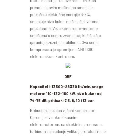
tešku industriju i uslove rada. Direktan
prenos na ovim mašinama smanjuje
potrošnju električne energije 3-5%,
smanjuje nivo buke i mašinu čini veoma
pouzdanom. Veza kompresor-motor je
smeštena u centru zvonastog kućišta što
garantuje izuzetnu stabilnost. Ova serija
kompresora je opremljena AIRLOGIC
elektronskom kontrolom.
DRF
Kapaciteti: 13500-28330 lit/min, snage
motora: 110-132-160 kW, nivo buke : od
74-75 dB, pritisak: 7.5, 8, 10 i 13 bar
Robustan i puzdan vijčani kompresor.
Opremljen visokoefikasnim
elektromotorom, sa direktnim prenosom,
turbinom za hlađenje velikog protoka i male