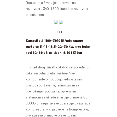
Dostupan u 3 verzije: osnovna, na
rezervoaru 340 ili 500 litara i na rezervoaru
sa sušacem.
CSB
Kapaciteti: 1190-3970 lit/min, snage
motora: 11-15-18.5-22-30 kW, nivo buke
: od 62-69 dB, pritisak: 8, 10 i 13 bar
Tihi rad zbog izuzetno dobro raspoređenog
toka vazduha unutar mašine. Sve
komponente omogućuju jednostavan
pristup i održavanje, jednostavan za
prenošenje i podizanje, opremljen
sistemom za uštedu energije Siemens ES
3000,koji reguliše sve operacije u vezi rada
kompresora, vrši provere na kompresoru,
prikazuje informacije o eventualnim