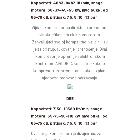
Kapaciteti: 4683-9483 lit/min, snage
motora: 30-37-45-55 kW, nivo buke : od
65-70 dB, pritisak: 7.5, 8, 10 i 13 bar
Vijčani kompresor sa direktnim prenosom,
visokoefikasnim elektromotorom.
Zahvaljujući svojoj kompaktnoj veličini, lak
je za pristup, rukovanje i prenošenje. Ovaj
kompresor je opremljen elektronskom
kontrolom AIRLOGIC, koja brine kako o
kompresoru za vreme rada, tako i o planu
njegovog redovnog održavanja.
DRE
Kapaciteti: 7150-19580 lit/min, snage
motora: 55-75-90-110 kW, nivo buke : od
65-75 dB, pritisak: 7.5, 8, 10 i 13 bar
Ova serija kompresora je dizajnirana za