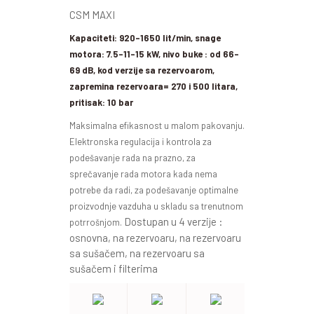
CSM MAXI
Kapaciteti: 920-1650 lit/min, snage
motora: 7.5-11-15 kW, nivo buke : od 66-
69 dB, kod verzije sa rezervoarom,
zapremina rezervoara= 270 i 500 litara,
pritisak: 10 bar
Maksimalna efikasnost u malom pakovanju.
Elektronska regulacija i kontrola za
podešavanje rada na prazno, za
sprečavanje rada motora kada nema
potrebe da radi, za podešavanje optimalne
proizvodnje vazduha u skladu sa trenutnom
Dostupan u 4 verzije :
potrrošnjom
.
osnovna, na rezervoaru, na rezervoaru
sa sušačem, na rezervoaru sa
sušačem i filterima