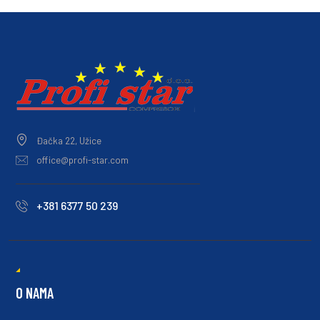
Đačka 22, Užice
office@profi-star.com
+381 6377 50 239
O NAMA