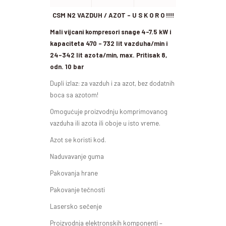
CSM
N2
VAZDUH /
AZOT
–
U S K O R O !!!!
Mali vijcani kompresori snage 4-7.5 kW i
kapaciteta 470 – 732 lit vazduha/min i
24-342 lit azota/min, max. Pritisak 8,
odn. 10 bar
Dupli izlaz: za vazduh i za azot, bez dodatnih
boca sa azotom!
Omogućuje proizvodnju komprimovanog
vazduha ili azota ili oboje u isto vreme.
Azot se koristi kod.
Naduvavanje guma
Pakovanja hrane
Pakovanje tečnosti
Lasersko sečenje
Proizvodnja elektronskih komponenti –