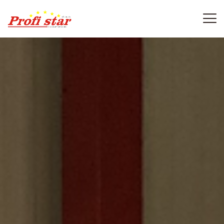
HOME
O NAMA
PROIZVODI
USLUGE
ZASTUPNIŠTVO
VESTI
KONTAKT