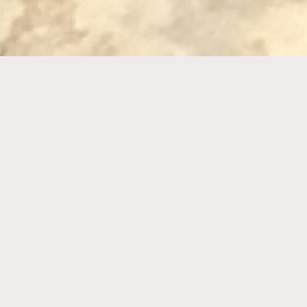
Naša ponuda obuhvata
Prodajа i servis
Kompresora